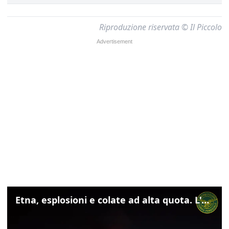
Riproduzione riservata © Il Piccolo
Etna, esplosioni e colate ad alta quota. L'aeroporto di Catania verso la normalità