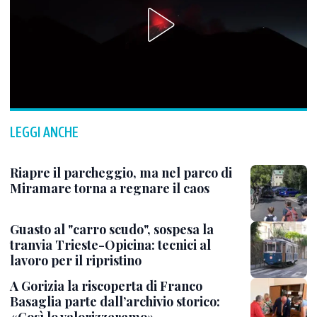
LEGGI ANCHE
Riapre il parcheggio, ma nel parco di
Miramare torna a regnare il caos
Guasto al "carro scudo", sospesa la
tranvia Trieste-Opicina: tecnici al
lavoro per il ripristino
A Gorizia la riscoperta di Franco
Basaglia parte dall’archivio storico:
«Così lo valorizzeremo»