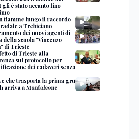
 gli è stato accanto fino
timo
in fiamme lungo il raccordo
tradale a Trebiciano
uramento dei nuovi agenti di
a della scuola "Vincenzo
" di Trieste
fetto di Trieste alla
renza sul protocollo per
tificazione dei cadaveri senza
ve che trasporta la prima gru
th arriva a Monfalcone