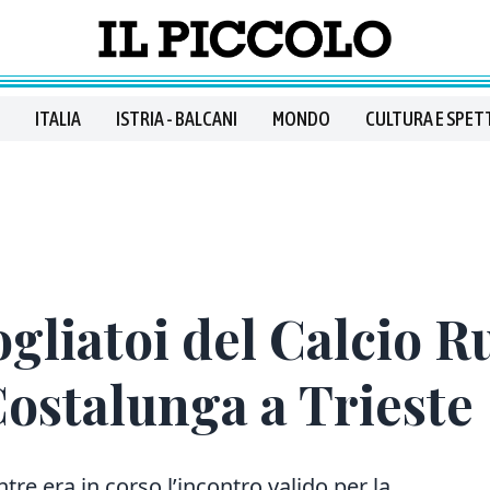
ITALIA
ISTRIA - BALCANI
MONDO
CULTURA E SPET
ogliatoi del Calcio R
 Costalunga a Trieste
re era in corso l’incontro valido per la