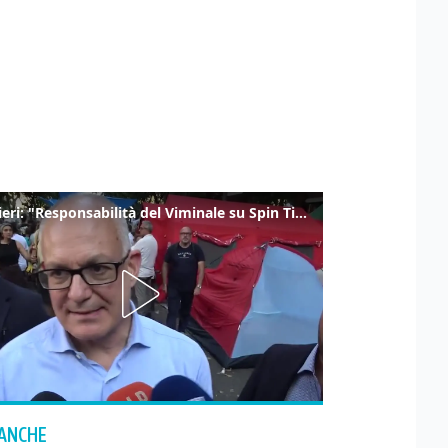
Gualtieri: "Responsabilità del Viminale su Spin Time? La posizione dei partiti è nota"
 ANCHE