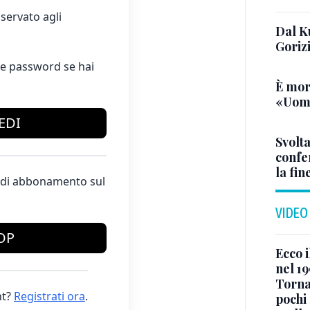
servato agli
Dal K
Goriz
e password se hai
È mor
«Uomo
EDI
Svolta
confer
la fin
te di abbonamento sul
VIDEO
OP
Ecco i
nel 19
Torna
t?
Registrati ora
.
pochi 