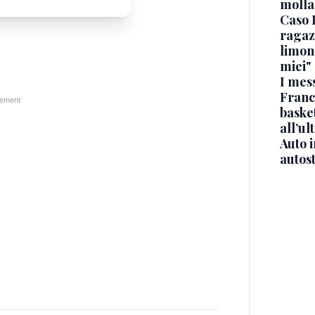
molla
Caso 
ragaz
limona
miei"
I mes
Franc
basket
all’ul
Auto 
autos