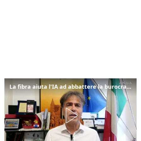
La fibra aiuta l'IA ad abbattere la burocrazia, progetto pilota in Veneto