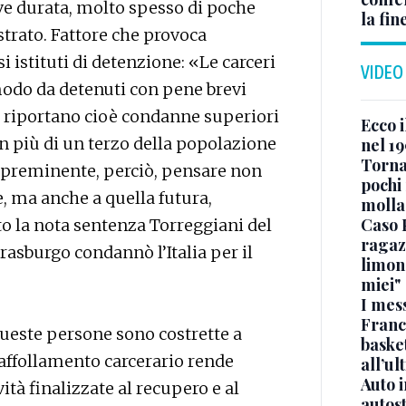
eve durata, molto spesso di poche
la fin
strato. Fattore che provoca
si istituti di detenzione: «Le carceri
VIDEO
 modo da detenuti con pene brevi
e riportano cioè condanne superiori
Ecco i
n più di un terzo della popolazione
nel 19
Torna
a preminente, perciò, pensare non
pochi 
e, ma anche a quella futura,
molla
Caso 
 la nota sentenza Torreggiani del
ragaz
trasburgo condannò l’Italia per il
limona
miei"
I mes
Franc
 queste persone sono costrette a
basket
affollamento carcerario rende
all’ul
Auto 
vità finalizzate al recupero e al
autos