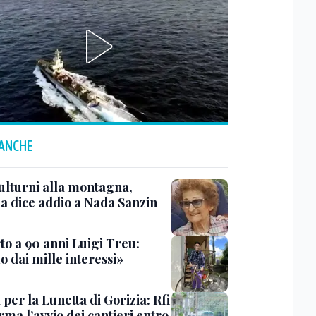
 ANCHE
ulturni alla montagna,
ia dice addio a Nada Sanzin
to a 90 anni Luigi Treu:
 dai mille interessi»
 per la Lunetta di Gorizia: Rfi
ma l’avvio dei cantieri entro