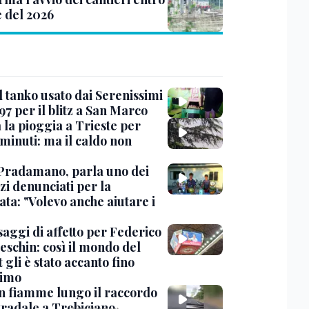
e del 2026
l tanko usato dai Serenissimi
97 per il blitz a San Marco
 la pioggia a Trieste per
minuti: ma il caldo non
Pradamano, parla uno dei
zi denunciati per la
ta: "Volevo anche aiutare i
saggi di affetto per Federico
eschin: così il mondo del
 gli è stato accanto fino
timo
in fiamme lungo il raccordo
tradale a Trebiciano