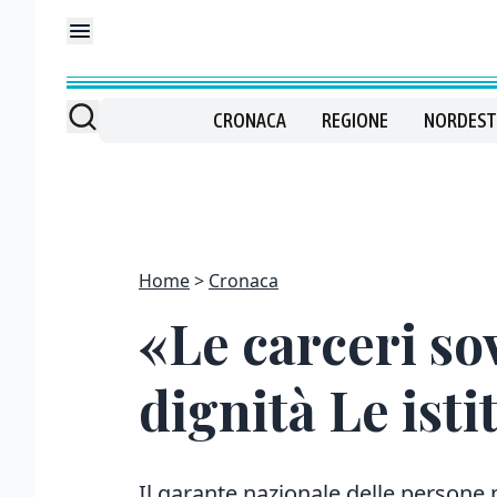
CRONACA
REGIONE
NORDEST
Home
Cronaca
«Le carceri so
dignità Le ist
Il garante nazionale delle persone 