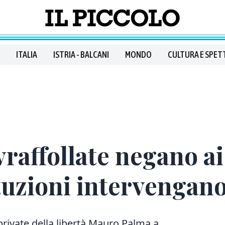
ITALIA
ISTRIA - BALCANI
MONDO
CULTURA E SPET
vraffollate negano ai
ituzioni intervengan
private della libertà Mauro Palma a