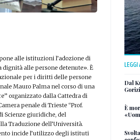
pone alle istituzioni l’adozione di
LEGGI
a dignità alle persone detenute». È
zionale per i diritti delle persone
Dal K
sonale Mauro Palma nel corso di una
Goriz
re” organizzato dalla Cattedra di
 Camera penale di Trieste “Prof.
È mor
«Uomo
i Scienze giuridiche, del
lla Traduzione dell’Università.
Svolta
to incide l’utilizzo degli istituti
confer