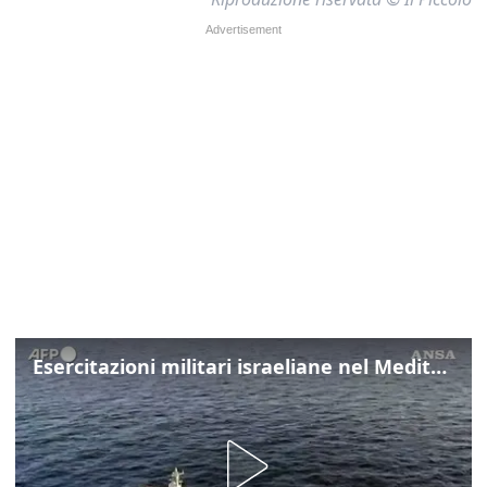
Esercitazioni militari israeliane nel Mediterraneo e nel Mar Rosso