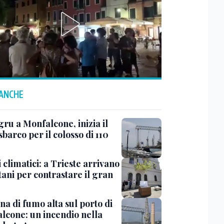
 ANCHE
ru a Monfalcone, inizia il
sbarco per il colosso di 110
 climatici: a Trieste arrivano
tani per contrastare il gran
a di fumo alta sul porto di
lcone: un incendio nella