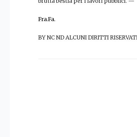
brutta bestia per i lavori pubblici. —
Fra.Fa.
BY NC ND ALCUNI DIRITTI RISERVAT