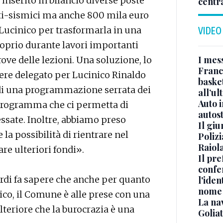
inserito in bilancio diverse poste
centr
nti-sismici ma anche 800 mila euro
 Lucinico per trasformarla in una
VIDEO
proprio durante lavori importanti
I mes
ve delle lezioni. Una soluzione, lo
Franc
liere delegato per Lucinico Rinaldo
basket
di una programmazione serrata dei
all’ul
Auto 
oprogramma che ci permetta di
autos
essate. Inoltre, abbiamo preso
Il gi
 la possibilità di rientrare nel
Polizi
Raiola
e ulteriori fondi».
Il pre
confe
ordi fa sapere che anche per quanto
l'iden
nome
ico, il Comune è alle prese con una
La na
lteriore che la burocrazia è una
Golia