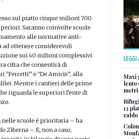
so sul piatto cinque milioni 700
periori. Saranno coinvolte scuole
eguamento alle normative anti-
ta ad ottenere considerevoli
ruzione sui 40 milioni complessivi
LEGGI
ora cifra che consentirà di
ri “Ferretti” e “De Amicis”, alla
Maxi g
ilei. Mentre i cantieri delle prime
lento 
metri
he riguarda le superiori l’ente di
Rifugi
nzo.
13 pla
caldo
 nelle scuole è prioritaria – ha
Colonn
fo Ziberna –. E, non a caso,
Monfa