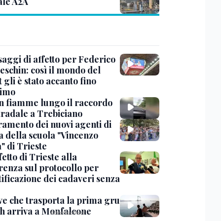
ale A2A
saggi di affetto per Federico
eschin: così il mondo del
 gli è stato accanto fino
timo
in fiamme lungo il raccordo
tradale a Trebiciano
uramento dei nuovi agenti di
a della scuola "Vincenzo
" di Trieste
fetto di Trieste alla
renza sul protocollo per
tificazione dei cadaveri senza
ve che trasporta la prima gru
th arriva a Monfalcone