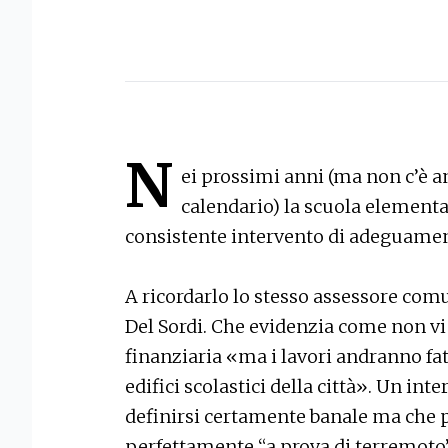
N
ei prossimi anni (ma non c’è an
calendario) la scuola elementa
consistente intervento di adeguamen
A ricordarlo lo stesso assessore com
Del Sordi. Che evidenzia come non vi
finanziaria «ma i lavori andranno fatt
edifici scolastici della città». Un in
definirsi certamente banale ma che p
perfettamente “a prova di terremoto