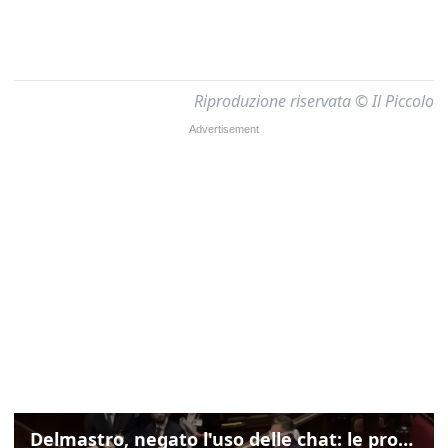
Riproduzione riservata © Il Piccolo
Delmastro, negato l'uso delle chat: le proteste di Avs e M5s