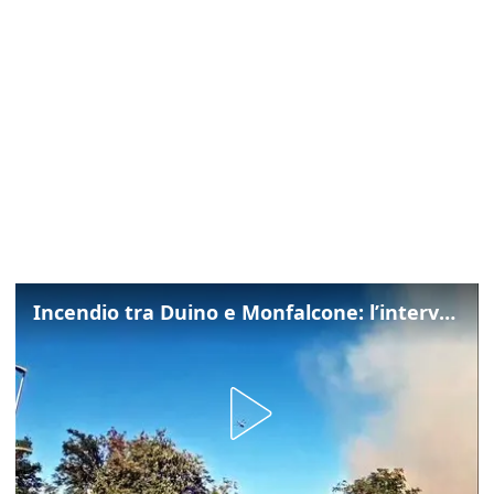
Incendio tra Duino e Monfalcone: l’intervento dei vigili del fuoco