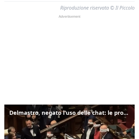
Riproduzione riservata © Il Piccolo
Delmastro, negato l'uso delle chat: le proteste di Avs e M5s