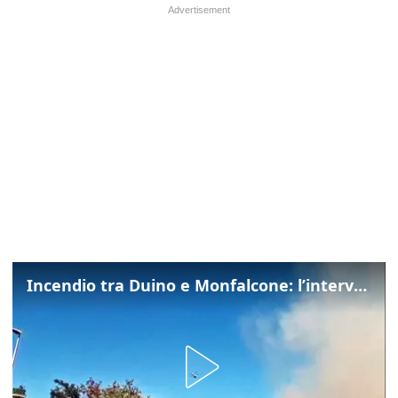
Incendio tra Duino e Monfalcone: l’intervento dei vigili del fuoco