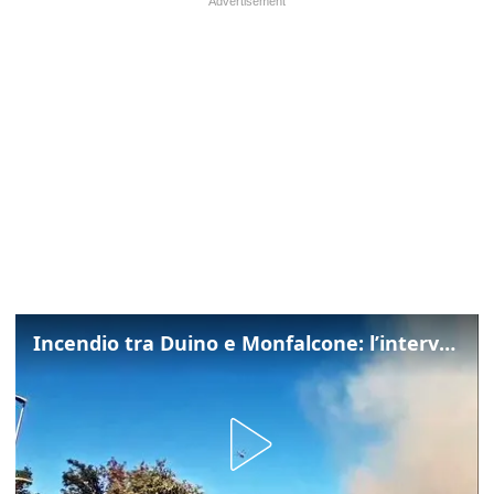
Incendio tra Duino e Monfalcone: l’intervento dei vigili del fuoco