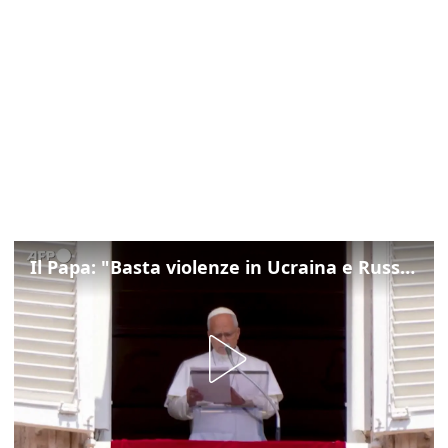
Il Papa: "Basta violenze in Ucraina e Russia, spazio a diplomazia"