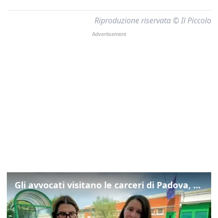
Riproduzione riservata © Il Piccolo
Gli avvocati visitano le carceri di Padova, ecco cosa hanno trovato