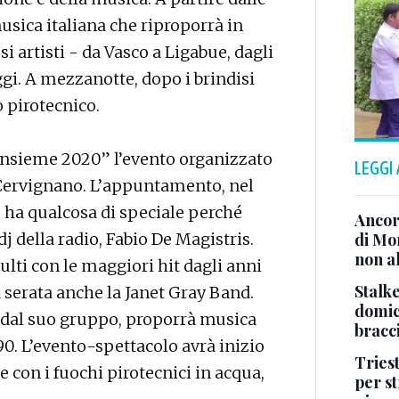
musica italiana che riproporrà in
 artisti - da Vasco a Ligabue, dagli
ggi. A mezzanotte, dopo i brindisi
o pirotecnico.
nsieme 2020” l’evento organizzato
LEGGI
a Cervignano. L’appuntamento, nel
, ha qualcosa di speciale perché
Ancor
dj della radio, Fabio De Magistris.
di Mo
non al
dulti con le maggiori hit dagli anni
Stalke
a serata anche la Janet Gray Band.
domici
 dal suo gruppo, proporrà musica
bracci
90. L’evento-spettacolo avrà inizio
Tries
 con i fuochi pirotecnici in acqua,
per s