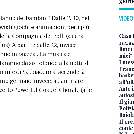
giorn
nno dei bambini". Dalle 15.30, nel
VIDEO
visti giochi e animazioni per i più
Caso 
 della Compagnia dei Folli (a cura
ragaz
us). A partire dalle 22, invece,
limona
anno in piazza". La musica e
miei"
I mes
aranno da sottofondo alla notte di
Franc
'arenile di Sabbiadoro si accenderà
basket
rimo gennaio, invece, ad animare
all’ul
Auto 
ncerto Powerful Gospel Chorale (alle
autos
Il gi
Polizi
Raiola
Il pre
confe