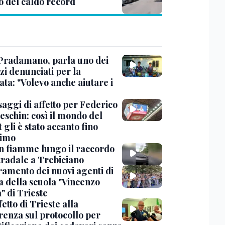
o del caldo record
Pradamano, parla uno dei
zi denunciati per la
ta: "Volevo anche aiutare i
saggi di affetto per Federico
eschin: così il mondo del
 gli è stato accanto fino
timo
in fiamme lungo il raccordo
tradale a Trebiciano
uramento dei nuovi agenti di
a della scuola "Vincenzo
" di Trieste
fetto di Trieste alla
renza sul protocollo per