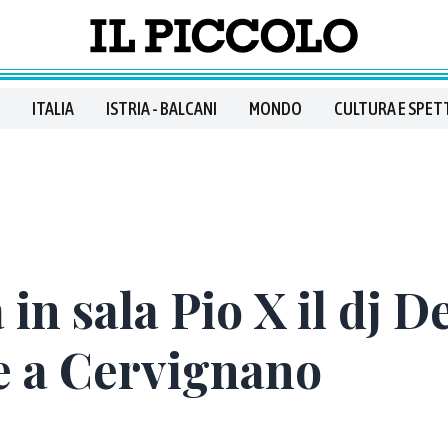
ITALIA
ISTRIA - BALCANI
MONDO
CULTURA E SPET
in sala Pio X il dj D
te a Cervignano