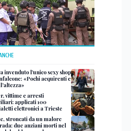
 ANCHE
a invenduto l’unico sexy shop
nfalcone: «Pochi acquirenti e
l’altezza»
r, vittime e arresti
liari: applicati 100
aletti elettronici a Trieste
te, stroncati da un malore
trada: due anziani morti nel