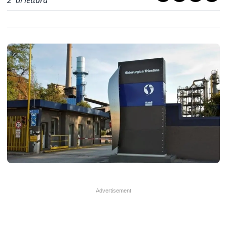
2
' di lettura