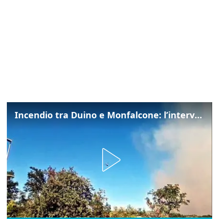
Incendio tra Duino e Monfalcone: l’intervento dei vigili del fuoco