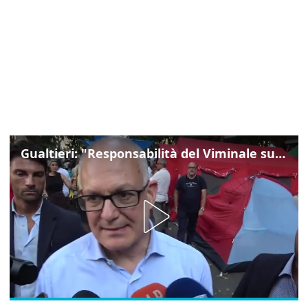
Gualtieri: "Responsabilità del Viminale su Spin Time? La posizione dei partiti è nota"