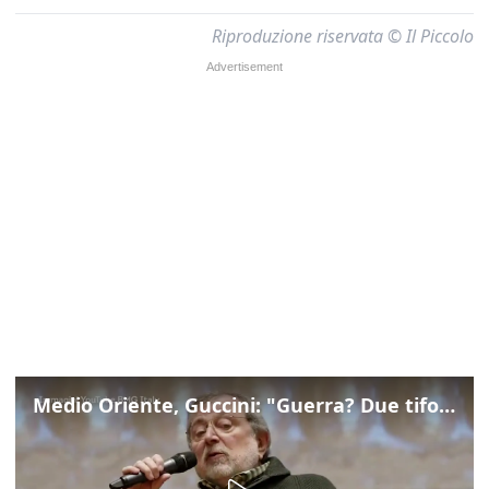
Riproduzione riservata © Il Piccolo
Medio Oriente, Guccini: "Guerra? Due tifoserie che si urlano contro e dimenticano vittime"