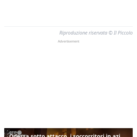
Riproduzione riservata © Il Piccolo
Odessa sotto attacco, i soccorritori in azione