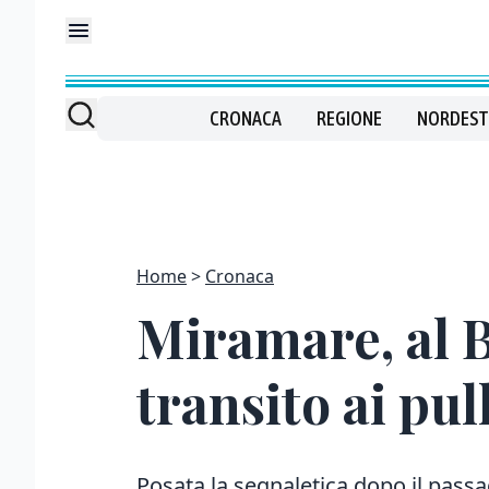
CRONACA
REGIONE
NORDEST
Home
Cronaca
Miramare, al Bi
transito ai pul
Posata la segnaletica dopo il passa