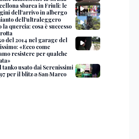
cellona sbarca in Friuli: le
ini dell'arrivo in albergo
hianto dell’ultraleggero
 la quercia: cosa è successo
rotta
nko del 2014 nel garage del
issimo: «Ecco come
amo resistere per qualche
ata»
l tanko usato dai Serenissimi
97 per il blitz a San Marco