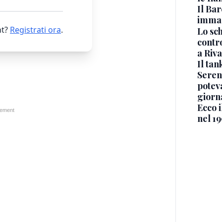
Il Bar
immag
t?
Registrati ora
.
Lo sc
contro
a Riva
Il ta
Seren
potev
giorn
Ecco i
nel 19