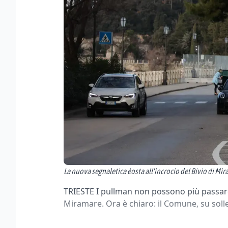
La nuova segnaletica èosta all'incrocio del Bivio di Mi
TRIESTE I pullman non possono più passare 
Miramare. Ora è chiaro: il Comune, su solle