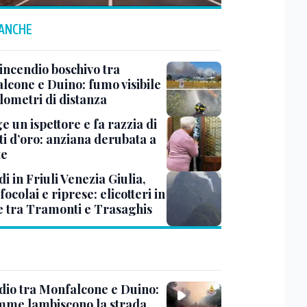
 ANCHE
incendio boschivo tra
lcone e Duino: fumo visibile
lometri di distanza
ge un ispettore e fa razzia di
ti d’oro: anziana derubata a
te
i in Friuli Venezia Giulia,
focolai e riprese: elicotteri in
e tra Tramonti e Trasaghis
dio tra Monfalcone e Duino:
amme lambiscono la strada