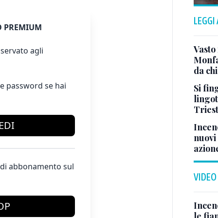
LEGGI
 PREMIUM
Vasto 
servato agli
Monfa
da chi
e password se hai
Si fin
lingot
Tries
EDI
Incend
nuovi 
azion
te di abbonamento sul
VIDEO
Incen
OP
le fi