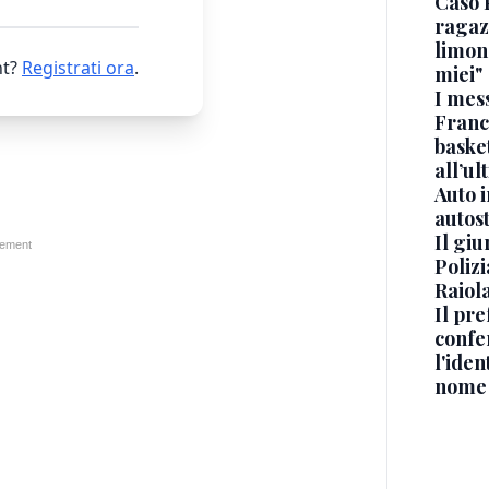
Caso 
ragaz
limona
t?
Registrati ora
.
miei"
I mes
Franc
basket
all’ul
Auto 
autos
Il gi
Polizi
Raiola
Il pre
confe
l'iden
nome