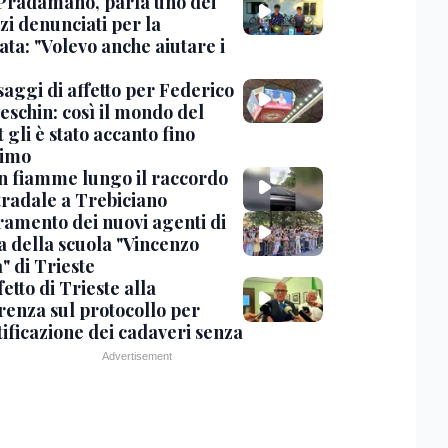
Pradamano, parla uno dei
zi denunciati per la
ta: "Volevo anche aiutare i
saggi di affetto per Federico
eschin: così il mondo del
 gli è stato accanto fino
timo
in fiamme lungo il raccordo
tradale a Trebiciano
uramento dei nuovi agenti di
a della scuola "Vincenzo
" di Trieste
fetto di Trieste alla
renza sul protocollo per
tificazione dei cadaveri senza