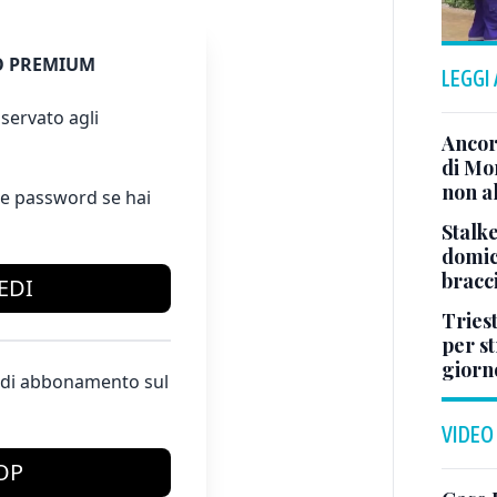
 PREMIUM
LEGGI
servato agli
Ancor
di Mo
non al
e password se hai
Stalke
domici
bracci
EDI
Tries
per s
giorn
te di abbonamento sul
VIDEO
OP