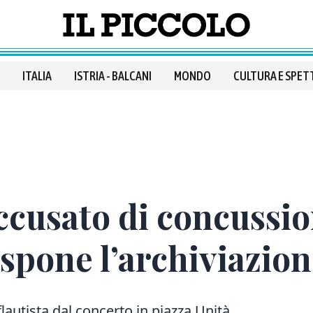
ITALIA
ISTRIA - BALCANI
MONDO
CULTURA E SPET
cusato di concussio
ispone l’archiviazio
flautista dal concerto in piazza Unità