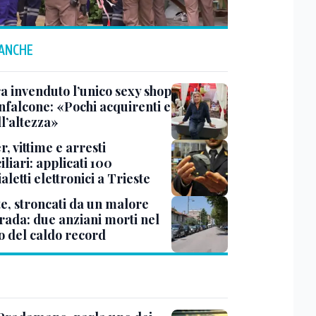
 ANCHE
a invenduto l’unico sexy shop
nfalcone: «Pochi acquirenti e
l’altezza»
r, vittime e arresti
liari: applicati 100
aletti elettronici a Trieste
te, stroncati da un malore
trada: due anziani morti nel
o del caldo record