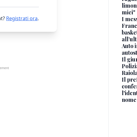
limona
miei"
t?
Registrati ora
.
I mes
Franc
basket
all’ul
Auto 
autos
Il gi
Polizi
Raiola
Il pre
confe
l'iden
nome