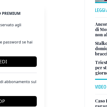
LEGGI
 PREMIUM
Ancor
servato agli
di Mo
non al
e password se hai
Stalke
domici
bracci
EDI
Tries
per s
giorn
te di abbonamento sul
VIDEO
Caso 
OP
ragaz