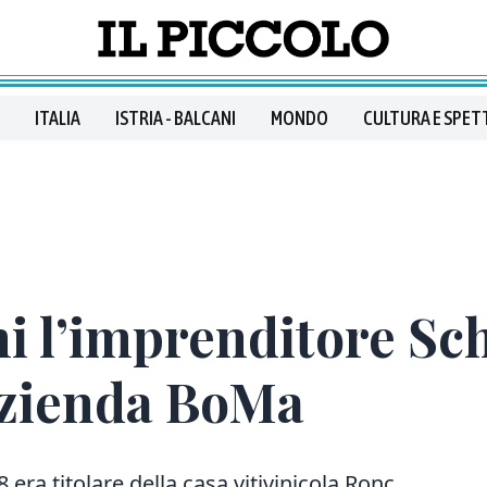
ITALIA
ISTRIA - BALCANI
MONDO
CULTURA E SPET
 l’imprenditore Schi
azienda BoMa
8 era titolare della casa vitivinicola Ronc