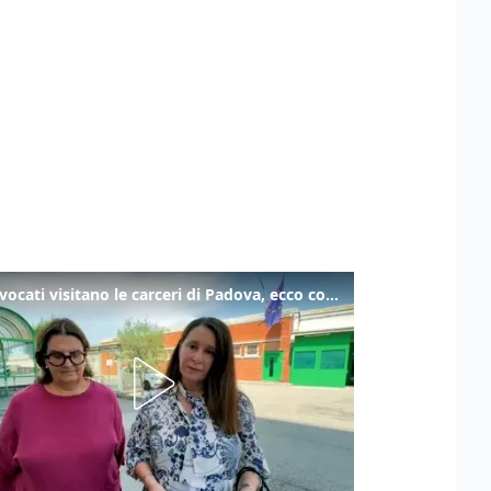
Gli avvocati visitano le carceri di Padova, ecco cosa hanno trovato