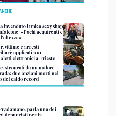
 ANCHE
a invenduto l’unico sexy shop
nfalcone: «Pochi acquirenti e
l’altezza»
r, vittime e arresti
liari: applicati 100
aletti elettronici a Trieste
te, stroncati da un malore
trada: due anziani morti nel
o del caldo record
Pradamano, parla uno dei
zi denunciati per la