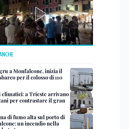
 ANCHE
ru a Monfalcone, inizia il
sbarco per il colosso di 110
 climatici: a Trieste arrivano
tani per contrastare il gran
a di fumo alta sul porto di
lcone: un incendio nella