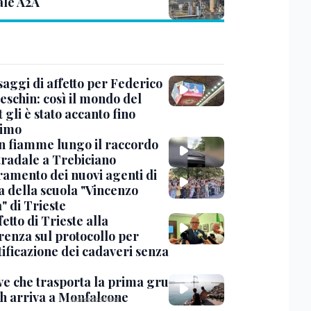
ale A2A
saggi di affetto per Federico
eschin: così il mondo del
 gli è stato accanto fino
timo
in fiamme lungo il raccordo
tradale a Trebiciano
uramento dei nuovi agenti di
a della scuola "Vincenzo
" di Trieste
fetto di Trieste alla
renza sul protocollo per
tificazione dei cadaveri senza
ve che trasporta la prima gru
th arriva a Monfalcone