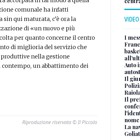
arà accorpata in tal modo a quella
centr
zione comunale ha infatti
 sin qui maturata, c’è ora la
VIDEO
lizzazione di «un nuovo e più
I mes
olta per quanto concerne il centro
Franc
ento di miglioria del servizio che
basket
tà produttive nella gestione
all’ul
Auto 
al contempo, un abbattimento dei
autos
Il gi
Polizi
Raiola
Il pre
confe
l'iden
nome
Riproduzione riservata © Il Piccolo
La na
Golia