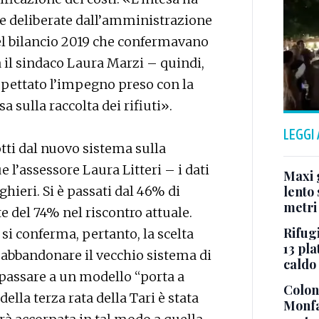
ffe deliberate dall’amministrazione
l bilancio 2019 che confermavano
 il sindaco Laura Marzi – quindi,
ispettato l’impegno preso con la
 sulla raccolta dei rifiuti».
LEGGI
otti dal nuovo sistema sulla
e l’assessore Laura Litteri – i dati
Maxi g
ghieri. Si è passati dal 46% di
lento 
metri
e del 74% nel riscontro attuale.
Rifugi
 si conferma, pertanto, la scelta
13 pla
 abbandonare il vecchio sistema di
caldo
r passare a un modello “porta a
Colonn
lla terza rata della Tari è stata
Monfa