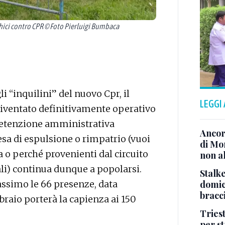
ici contro CPR © Foto Pierluigi Bumbaca
li “inquilini” del nuovo Cpr, il
LEGGI
ventato definitivamente operativo
 detenzione amministrativa
Ancor
tesa di espulsione o rimpatrio (vuoi
di Mo
 o perché provenienti dal circuito
non al
ali) continua dunque a popolarsi.
Stalke
domici
ssimo le 66 presenze, data
bracci
bbraio porterà la capienza ai 150
Tries
per s