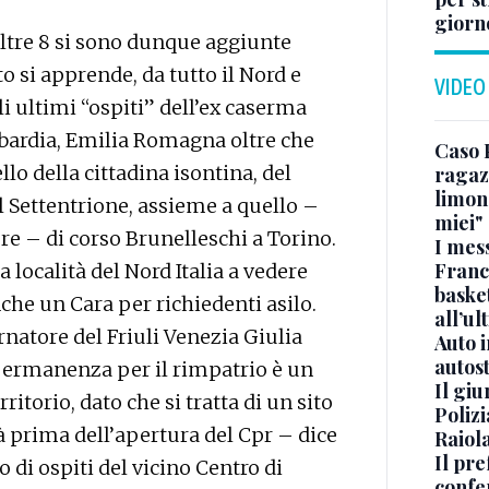
giorn
altre 8 si sono dunque aggiunte
o si apprende, da tutto il Nord e
VIDEO
li ultimi “ospiti” dell’ex caserma
bardia, Emilia Romagna oltre che
Caso 
llo della cittadina isontina, del
ragaz
limona
 il Settentrione, assieme a quello –
miei"
re – di corso Brunelleschi a Torino.
I mes
Franc
 località del Nord Italia a vedere
basket
che un Cara per richiedenti asilo.
all’ul
rnatore del Friuli Venezia Giulia
Auto 
autos
permanenza per il rimpatrio è un
Il gi
ritorio, dato che si tratta di un sito
Polizi
ià prima dell’apertura del Cpr – dice
Raiola
Il pre
 di ospiti del vicino Centro di
confe