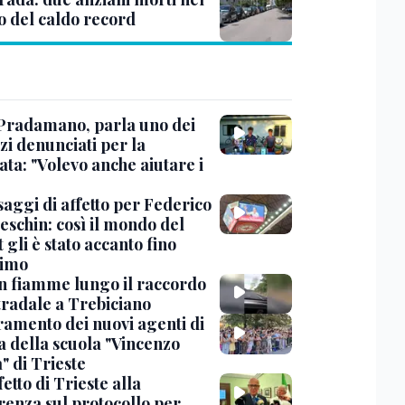
o del caldo record
Pradamano, parla uno dei
zi denunciati per la
ta: "Volevo anche aiutare i
saggi di affetto per Federico
eschin: così il mondo del
 gli è stato accanto fino
timo
in fiamme lungo il raccordo
tradale a Trebiciano
uramento dei nuovi agenti di
a della scuola "Vincenzo
" di Trieste
fetto di Trieste alla
renza sul protocollo per