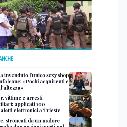
 ANCHE
a invenduto l’unico sexy shop
nfalcone: «Pochi acquirenti e
l’altezza»
r, vittime e arresti
liari: applicati 100
aletti elettronici a Trieste
te, stroncati da un malore
trada: due anziani morti nel