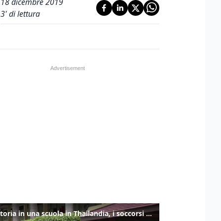
18 dicembre 2019
3
' di lettura
Sparatoria in una scuola in Thailandia, i soccorsi sul posto