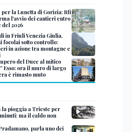
 per la Lunetta di Gorizia: Rfi
ma l’avvio dei cantieri entro
e del 2026
i in Friuli Venezia Giulia,
i focolai sotto controllo:
teri in azione tra montagne e
i
impero del Duce al mitico
” Esso: ora il muro di largo
era è rimasto muto
 la pioggia a Trieste per
minuti: ma il caldo non
Pradamano, parla uno dei