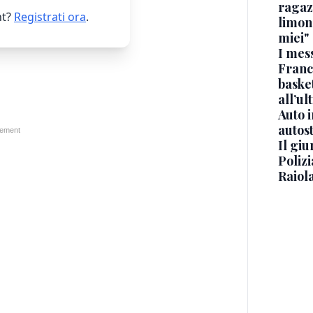
ragaz
t?
Registrati ora
.
limona
miei"
I mes
Franc
basket
all’ul
Auto 
autos
Il gi
Polizi
Raiola