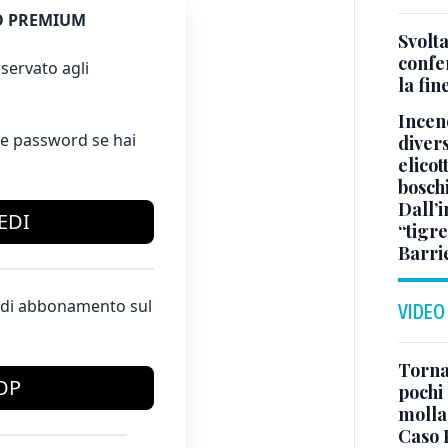
 PREMIUM
Svolta
confer
servato agli
la fin
Incend
e password se hai
divers
elicot
bosch
Dall’
EDI
“tigre
Barri
te di abbonamento sul
VIDEO
Torna
OP
pochi 
molla
Caso 