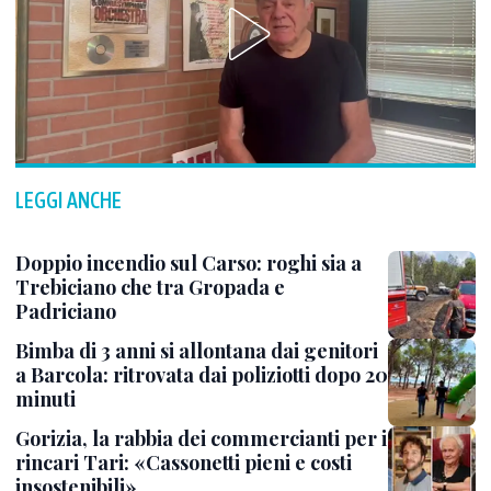
LEGGI ANCHE
Doppio incendio sul Carso: roghi sia a
Trebiciano che tra Gropada e
Padriciano
Bimba di 3 anni si allontana dai genitori
a Barcola: ritrovata dai poliziotti dopo 20
minuti
Gorizia, la rabbia dei commercianti per i
rincari Tari: «Cassonetti pieni e costi
insostenibili»