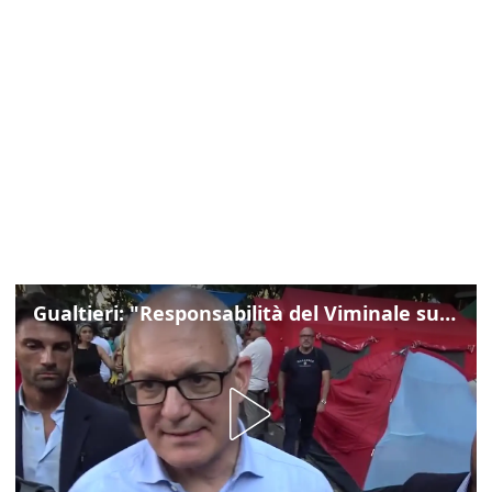
Gualtieri: "Responsabilità del Viminale su Spin Time? La posizione dei partiti è nota"