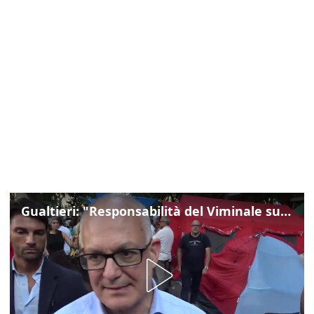
Gualtieri: "Responsabilità del Viminale su Spin Time? La posizione dei partiti è nota"