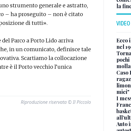
 uno strumento generale e astratto,
la fin
rco – ha proseguito – non è citato
posizione di tutti».
VIDEO
Ecco i
del Parco a Porto Lido arriva
nel 19
he, in un comunicato, definisce tale
Torna
novativa. Scartiamo la collocazione
pochi 
molla
tre è il Porto vecchio l’unica
Caso 
ragaz
limona
miei"
I mes
Riproduzione riservata © Il Piccolo
Franc
basket
all’ul
Auto 
autos