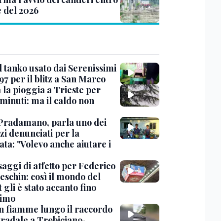
e del 2026
l tanko usato dai Serenissimi
97 per il blitz a San Marco
 la pioggia a Trieste per
minuti: ma il caldo non
Pradamano, parla uno dei
zi denunciati per la
ta: "Volevo anche aiutare i
saggi di affetto per Federico
eschin: così il mondo del
 gli è stato accanto fino
timo
in fiamme lungo il raccordo
tradale a Trebiciano