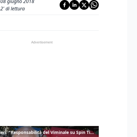
08 giugno 2018
2
' di lettura
Gualtieri: "Responsabilità del Viminale su Spin Time? La posizione dei partiti è nota"