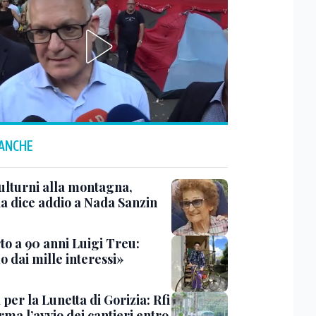
 ANCHE
ulturni alla montagna,
ia dice addio a Nada Sanzin
to a 90 anni Luigi Treu:
 dai mille interessi»
 per la Lunetta di Gorizia: Rfi
ma l’avvio dei cantieri entro