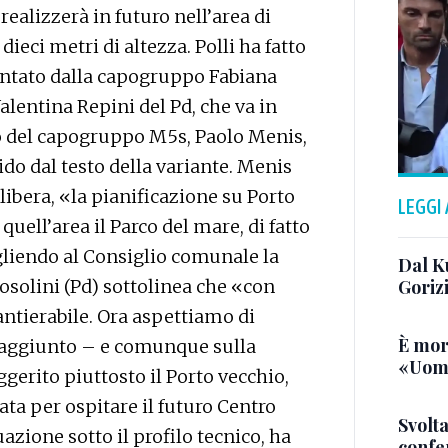
realizzerà in futuro nell’area di
ieci metri di altezza. Polli ha fatto
entato dalla capogruppo Fabiana
Valentina Repini del Pd, che va in
lo del capogruppo M5s, Paolo Menis,
ido dal testo della variante. Menis
ibera, «la pianificazione su Porto
LEGGI
 quell’area il Parco del mare, di fatto
gliendo al Consiglio comunale la
Dal K
Cosolini (Pd) sottolinea che «con
Goriz
antierabile. Ora aspettiamo di
È mor
a aggiunto – e comunque sulla
«Uomo
gerito piuttosto il Porto vecchio,
ata per ospitare il futuro Centro
Svolta
uazione sotto il profilo tecnico, ha
confer