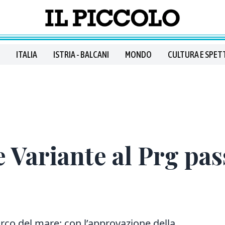
ITALIA
ISTRIA - BALCANI
MONDO
CULTURA E SPET
 Variante al Prg pas
rco del mare: con l’approvazione della