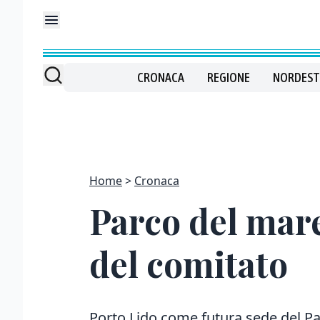
CRONACA
REGIONE
NORDEST
Home
Cronaca
Parco del mare
del comitato
Porto Lido come futura sede del Pa