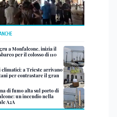
 ANCHE
ru a Monfalcone, inizia il
sbarco per il colosso di 110
 climatici: a Trieste arrivano
tani per contrastare il gran
a di fumo alta sul porto di
lcone: un incendio nella
ale A2A