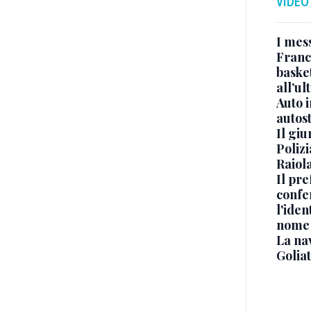
VIDEO
I mes
Franc
basket
all’ul
Auto 
autos
Il gi
Polizi
Raiola
Il pre
confe
l'iden
nome
La na
Golia