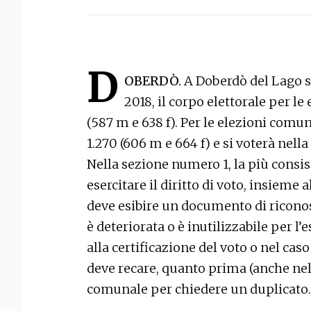
D
OBERDÒ.
A Doberdò del Lago su
2018, il corpo elettorale per l
(587 m e 638 f). Per le elezioni comuna
1.270 (606 m e 664 f) e si voterà nell
Nella sezione numero 1, la più consist
esercitare il diritto di voto, insieme 
deve esibire un documento di riconosc
è deteriorata o è inutilizzabile per l
alla certificazione del voto o nel caso 
deve recare, quanto prima (anche nel 
comunale per chiedere un duplicato