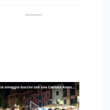
Venezia omaggia Guccini con una Cantata Anarchica in campo Santa Margherita