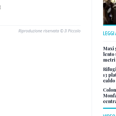
I
Riproduzione riservata © Il Piccolo
LEGGI
Maxi g
lento 
metri
Rifugi
13 pla
caldo
Colonn
Monfa
centr