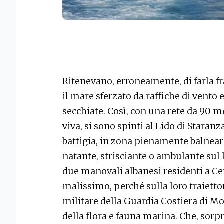
Ritenevano, erroneamente, di farla f
il mare sferzato da raffiche di vento 
secchiate. Così, con una rete da 90 m
viva, si sono spinti al Lido di Staran
battigia, in zona pienamente balneare
natante, strisciante o ambulante sul l
due manovali albanesi residenti a C
malissimo, perché sulla loro traietto
militare della Guardia Costiera di M
della flora e fauna marina. Che, sorp