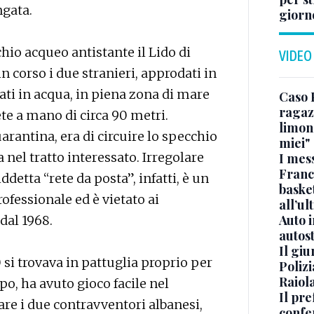
ngata.
giorn
chio acqueo antistante il Lido di
VIDEO
n corso i due stranieri, approdati in
rati in acqua, in piena zona di mare
Caso 
ragaz
ete a mano di circa 90 metri.
limona
arantina, era di circuire lo specchio
miei"
 nel tratto interessato. Irregolare
I mes
Franc
detta “rete da posta”, infatti, è un
basket
ofessionale ed è vietato ai
all’ul
Auto 
 dal 1968.
autos
Il gi
0 si trovava in pattuglia proprio per
Polizi
Raiola
o, ha avuto gioco facile nel
Il pre
are i due contravventori albanesi,
confe