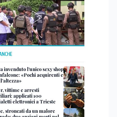
 ANCHE
a invenduto l’unico sexy shop
nfalcone: «Pochi acquirenti e
l’altezza»
r, vittime e arresti
liari: applicati 100
aletti elettronici a Trieste
te, stroncati da un malore
trada: due anziani morti nel