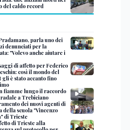
o del caldo record
Pradamano, parla uno dei
zi denunciati per la
ta: "Volevo anche aiutare i
saggi di affetto per Federico
eschin: così il mondo del
 gli è stato accanto fino
timo
in fiamme lungo il raccordo
tradale a Trebiciano
uramento dei nuovi agenti di
a della scuola "Vincenzo
" di Trieste
fetto di Trieste alla
renza sul protocollo per