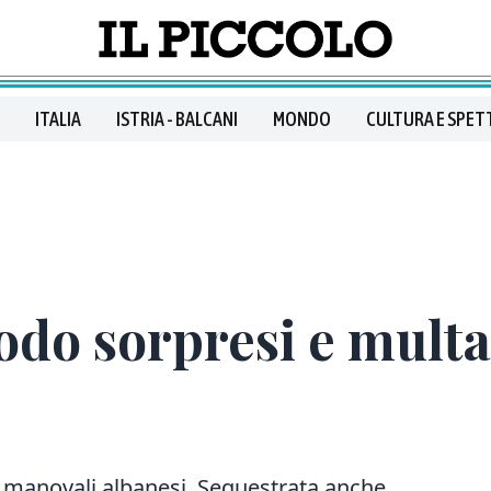
ITALIA
ISTRIA - BALCANI
MONDO
CULTURA E SPET
odo sorpresi e multat
ue manovali albanesi. Sequestrata anche