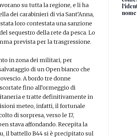
avorano su tutta la regione, e li ha
l'iden
nome
lla dei carabinieri di via Sant’Anna,
 stata loro contestata una sanzione
el sequestro della rete da pesca. Lo
omma prevista per la trasgressione.
to in zona dei militari, per
l salvataggio di un Open bianco che
ovescio. A bordo tre donne
 scortate fino all’ormeggio di
taneria e tratte definitivamente in
ioni meteo, infatti, il fortunale
olto di sorpresa, verso le 17,
pen stava affondando. Recepita la
 il battello B44 si è precipitato sul