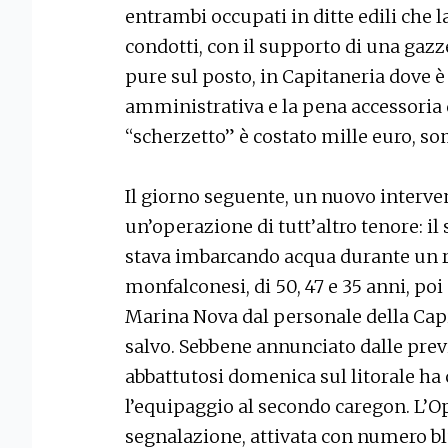
entrambi occupati in ditte edili che l
condotti, con il supporto di una gazze
pure sul posto, in Capitaneria dove è
amministrativa e la pena accessoria d
“scherzetto” è costato mille euro, s
Il giorno seguente, un nuovo interven
un’operazione di tutt’altro tenore: i
stava imbarcando acqua durante un r
monfalconesi, di 50, 47 e 35 anni, poi
Marina Nova dal personale della Capi
salvo. Sebbene annunciato dalle previs
abbattutosi domenica sul litorale ha c
l’equipaggio al secondo caregon. L’O
segnalazione, attivata con numero blu,