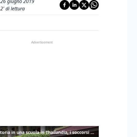
26 giugno 2019
2
' di lettura
Sparatoria in una scuola in Thailandia, i soccorsi sul posto