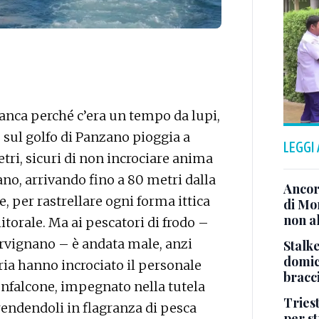
ranca perché c’era un tempo da lupi,
e sul golfo di Panzano pioggia a
LEGGI
etri, sicuri di non incrociare anima
zano, arrivando fino a 80 metri dalla
Ancor
, per rastrellare ogni forma ittica
di Mo
non al
itorale. Ma ai pescatori di frodo –
ervignano – è andata male, anzi
Stalke
domici
ria hanno incrociato il personale
bracci
onfalcone, impegnato nella tutela
Tries
rendendoli in flagranza di pesca
per s