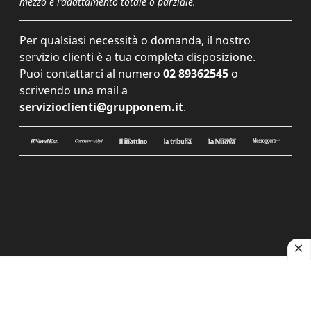
mezzo e l'adattamento totale o parziale.
Per qualsiasi necessità o domanda, il nostro
servizio clienti è a tua completa disposizione.
Puoi contattarci al numero
02 89362545
o
scrivendo una mail a
servizioclienti@grupponem.it
.
Le tue preferenze relative alla privacy
Informativa sulla raccolta