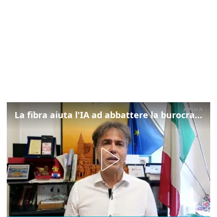
La fibra aiuta l'IA ad abbattere la burocrazia, progetto pilota in Veneto