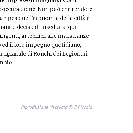
 imprese di ritagliarsi spazi
are occupazione. Non può che rendere
a un peso nell’economia della città e
 hanno deciso di insediarsi qui
rigenti, ai tecnici, alle maestranze
oro ed il loro impegno quotidiano,
artigianale di Ronchi dei Legionari
 anni».—
Riproduzione riservata © Il Piccolo