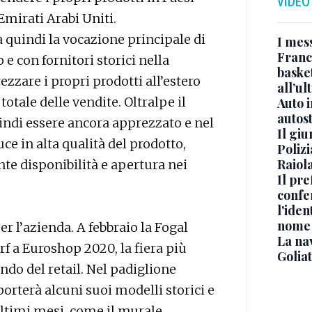
VIDEO
mirati Arabi Uniti.
 quindi la vocazione principale di
I mes
Franc
 e con fornitori storici nella
basket
ezzare i propri prodotti all’estero
all’ul
tale delle vendite. Oltralpe il
Auto 
autos
indi essere ancora apprezzato e nel
Il gi
uce in alta qualità del prodotto,
Polizi
Raiola
nte disponibilità e apertura nei
Il pre
confe
l'iden
nome
r l’azienda. A febbraio la Fogal
La na
f a Euroshop 2020, la fiera più
Golia
do del retail. Nel padiglione
porterà alcuni suoi modelli storici e
ultimi mesi, come il murale