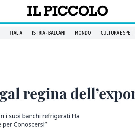
ITALIA
ISTRIA - BALCANI
MONDO
CULTURA E SPET
gal regina dell’expo
n i suoi banchi refrigerati Ha
re per Conoscersi”