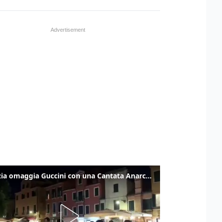
Venezia omaggia Guccini con una Cantata Anarchica in campo Santa Margherita