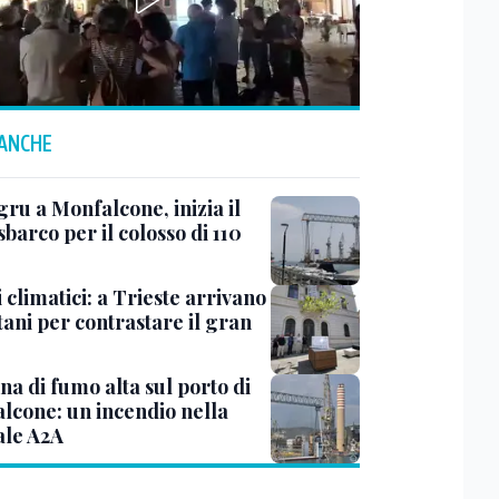
 ANCHE
ru a Monfalcone, inizia il
sbarco per il colosso di 110
 climatici: a Trieste arrivano
tani per contrastare il gran
a di fumo alta sul porto di
lcone: un incendio nella
ale A2A