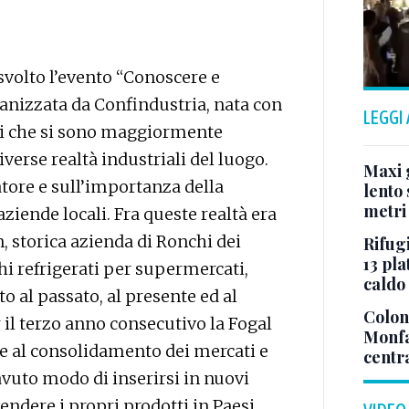
è svolto l’evento “Conoscere e
anizzata da Confindustria, nata con
LEGGI
ri che si sono maggiormente
diverse realtà industriali del luogo.
Maxi g
atore e sull’importanza della
lento 
metri
aziende locali. Fra queste realtà era
, storica azienda di Ronchi dei
Rifugi
13 pla
hi refrigerati per supermercati,
caldo
o al passato, al presente ed al
Colonn
 il terzo anno consecutivo la Fogal
Monfa
tre al consolidamento dei mercati e
centr
 avuto modo di inserirsi in nuovi
endere i propri prodotti in Paesi