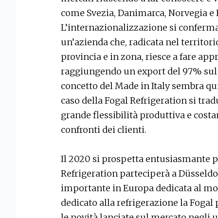
come Svezia, Danimarca, Norvegia e E
L’internazionalizzazione si conferma
un’azienda che, radicata nel territorio
provincia e in zona, riesce a fare appr
raggiungendo un export del 97% sul to
concetto del Made in Italy sembra qu
caso della Fogal Refrigeration si trad
grande flessibilità produttiva e costa
confronti dei clienti.
Il 2020 si prospetta entusiasmante pe
Refrigeration parteciperà a Düsseldor
importante in Europa dedicata al mon
dedicato alla refrigerazione la Fogal 
le novità lanciate sul mercato negli 