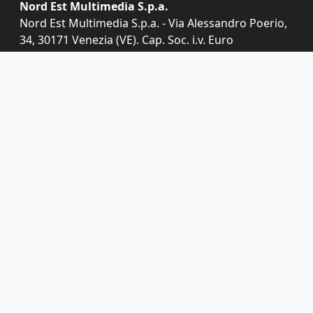
Nord Est Multimedia S.p.a.
Nord Est Multimedia S.p.a. - Via Alessandro Poerio,
34, 30171 Venezia (VE). Cap. Soc. i.v. Euro
1.432.522,00 C.F. 05412000266 e REA VE-454332
I diritti delle immagini e dei testi sono riservati. È
espressamente vietata la loro riproduzione con qualsiasi
mezzo e l'adattamento totale o parziale.
Per qualsiasi necessità o domanda, il nostro
servizio clienti è a tua completa disposizione.
Puoi contattarci al numero
02 89362545
o
scrivendo una mail a
servizioclienti@grupponem.it
.