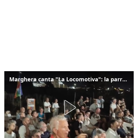
Marghera canta "La Locomotiva": la parrocchia della Cita ricorda Guccini