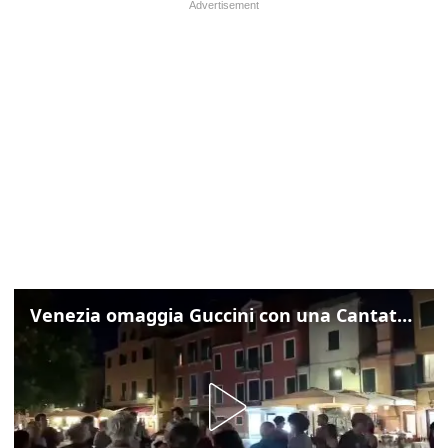
Venezia omaggia Guccini con una Cantata Anarchica in campo Santa Margherita