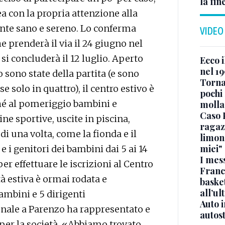
la fin
nea con la propria attenzione alla
iente sano e sereno. Lo conferma
VIDEO
he prenderà il via il 24 giugno nel
i concluderà il 12 luglio. Aperto
Ecco i
nel 19
 sono state della partita (e sono
Torna
e solo in quattro), il centro estivo è
pochi 
ché al pomeriggio bambini e
molla
Caso 
ne sportive, uscite in piscina,
ragaz
di una volta, come la fionda e il
limona
miei"
 e i genitori dei bambini dai 5 ai 14
I mes
r effettuare le iscrizioni al Centro
Franc
tà estiva è ormai rodata e
basket
all’ul
ambini e 5 dirigenti
Auto 
nale a Parenzo ha rappresentato e
autos
per la società. «Abbiamo trovato