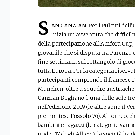
S
AN CANZIAN.
Per i Pulcini del
inizia un’avventura che diffic
della partecipazione all’Amfora Cup, 
giovanile che si disputa tra Parenzo 
fine settimana sul rettangolo di gioco
tutta Europa. Per la categoria riservat
partecipanti comprende il francese Fc
Munchen, oltre a squadre austriache,
Canzian Begliano è una delle sole tre
nell’edizione 2019 (le altre sono il V
piemontese Fossolo 76). Al torneo, ch
bambini e ragazzi (le categorie vanno
under 17 degli Allievi), la società ha 