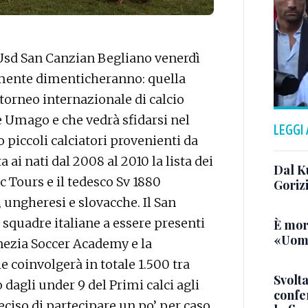
l’Usd San Canzian Begliano venerdì
ilmente dimenticheranno: quella
torneo internazionale di calcio
e Umago e che vedrà sfidarsi nel
LEGGI
 piccoli calciatori provenienti da
a ai nati dal 2008 al 2010 la lista dei
Dal K
 Tours e il tedesco Sv 1880
Goriz
 ungheresi e slovacche. Il San
 squadre italiane a essere presenti
È mor
«Uomo
enezia Soccer Academy e la
e coinvolgerà in totale 1.500 tra
Svolta
 dagli under 9 del Primi calci agli
confer
deciso di partecipare un po’ per caso,