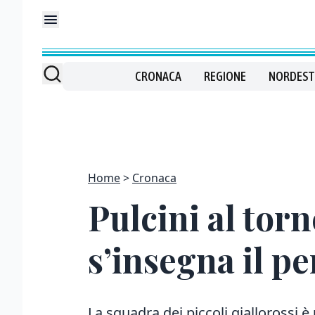
CRONACA
REGIONE
NORDEST
Home
Cronaca
Pulcini al torn
s’insegna il pe
La squadra dei piccoli giallorossi è 