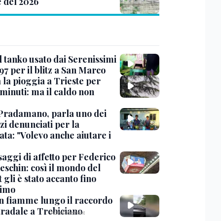
e del 2026
l tanko usato dai Serenissimi
97 per il blitz a San Marco
 la pioggia a Trieste per
minuti: ma il caldo non
Pradamano, parla uno dei
zi denunciati per la
ta: "Volevo anche aiutare i
saggi di affetto per Federico
eschin: così il mondo del
 gli è stato accanto fino
timo
in fiamme lungo il raccordo
tradale a Trebiciano