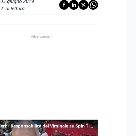
05 giugno 2019
2
' di lettura
Gualtieri: "Responsabilità del Viminale su Spin Time? La posizione dei partiti è nota"