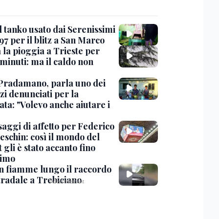
l tanko usato dai Serenissimi
97 per il blitz a San Marco
 la pioggia a Trieste per
minuti: ma il caldo non
Pradamano, parla uno dei
zi denunciati per la
ta: "Volevo anche aiutare i
saggi di affetto per Federico
eschin: così il mondo del
 gli è stato accanto fino
timo
in fiamme lungo il raccordo
tradale a Trebiciano