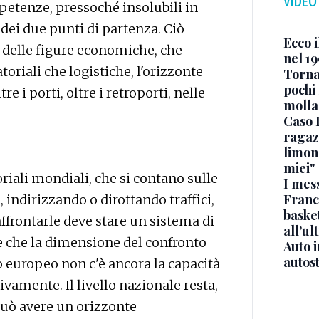
VIDEO
mpetenze, pressoché insolubili in
 dei due punti di partenza. Ciò
Ecco i
delle figure economiche, che
nel 19
riali che logistiche, l'orizzonte
Torna
pochi 
tre i porti, oltre i retroporti, nelle
molla
Caso 
ragaz
limona
miei"
iali mondiali, che si contano sulle
I mes
Franc
 indirizzando o dirottando traffici,
basket
affrontarle deve stare un sistema di
all’ul
re che la dimensione del confronto
Auto 
autos
o europeo non c'è ancora la capacità
vamente. Il livello nazionale resta,
 può avere un orizzonte