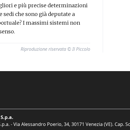
igliori e più precise determinazioni
e sedi che sono già deputate a
portuale? I massimi sistemi non
senso.
Riproduzione riservata © Il Piccolo
S.p.a.
p.a. - Via Alessandro Poerio, 34, 30171 Venezia (VE). Cap. So