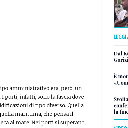
LEGGI
Dal K
Goriz
È mor
«Uomo
tipo amministrativo era, però, un
 porti, infatti, sono la fascia dove
Svolta
dificazioni di tipo diverso. Quella
confer
la fin
e quella marittima, che pensa il
nseca al mare. Nei porti si superano,