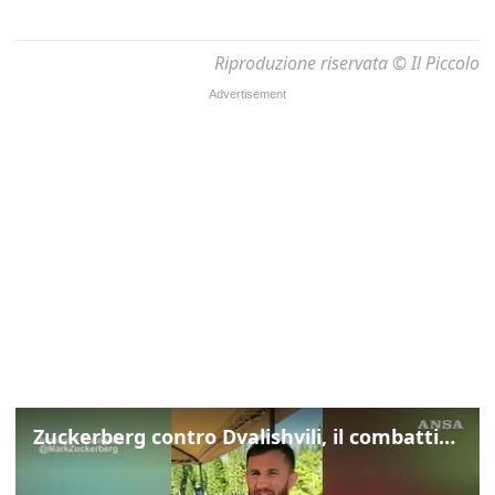
Riproduzione riservata © Il Piccolo
Zuckerberg contro Dvalishvili, il combattimento in mezzo a un lago