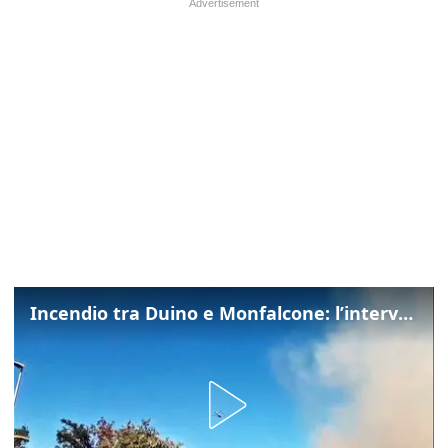
Incendio tra Duino e Monfalcone: l’intervento dei vigili del fuoco