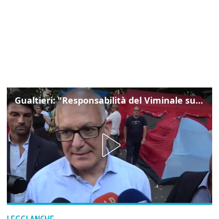
Gualtieri: "Responsabilità del Viminale su Spin Time? La posizione dei partiti è nota"