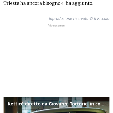
Trieste ha ancora bisogno», ha aggiunto.
Riproduzione riservata © Il Piccolo
Ketticè diretto da Giovanni Tortorici in concorso al Locarno Film Festival