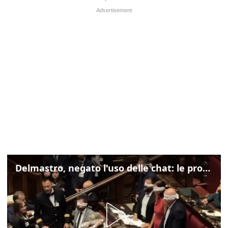
Delmastro, negato l'uso delle chat: le proteste di Avs e M5s