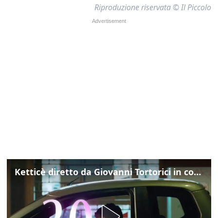
Riproduzione riservata © Il Piccolo
Ketticè diretto da Giovanni Tortorici in concorso al Locarno Film Festival