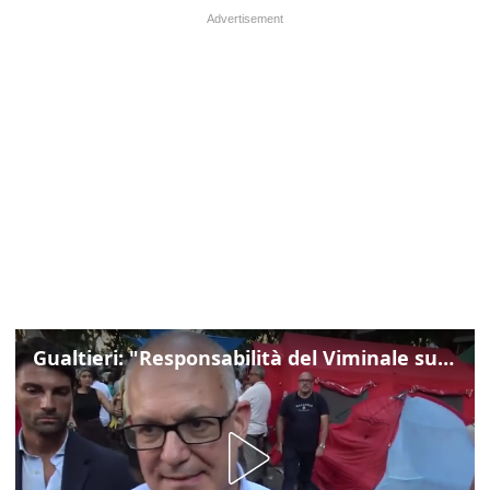
Gualtieri: "Responsabilità del Viminale su Spin Time? La posizione dei partiti è nota"