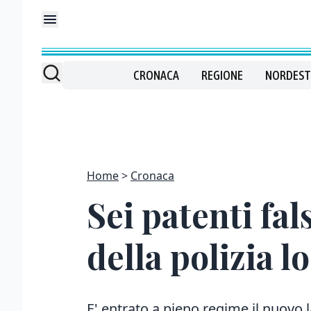
CRONACA
REGIONE
NORDEST
Home
Cronaca
Sei patenti fa
della polizia l
E' entrato a pieno regime il nuovo 