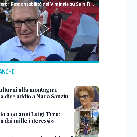
Gualtieri: "Responsabilità del Viminale su Spin Time? La posizione dei partiti è nota"
 ANCHE
ulturni alla montagna,
ia dice addio a Nada Sanzin
to a 90 anni Luigi Treu:
 dai mille interessi»