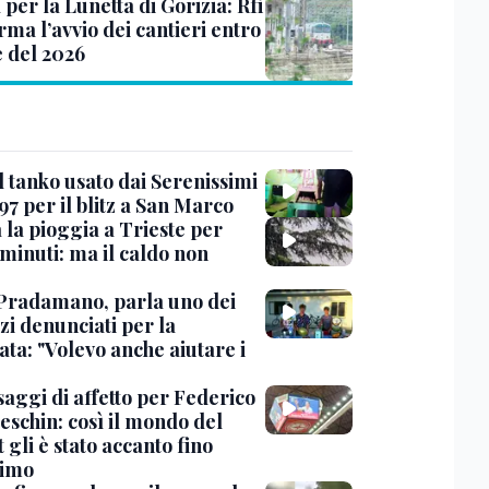
 per la Lunetta di Gorizia: Rfi
ma l’avvio dei cantieri entro
e del 2026
l tanko usato dai Serenissimi
97 per il blitz a San Marco
 la pioggia a Trieste per
minuti: ma il caldo non
Pradamano, parla uno dei
zi denunciati per la
ta: "Volevo anche aiutare i
saggi di affetto per Federico
eschin: così il mondo del
 gli è stato accanto fino
timo