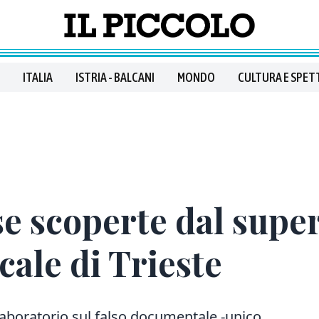
ITALIA
ISTRIA - BALCANI
MONDO
CULTURA E SPET
lse scoperte dal supe
ocale di Trieste
laboratorio sul falso documentale -unico