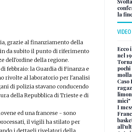
Svolta
confer
la fin
VIDEO
ia, grazie al finanziamento della
Ecco i
sin da subito il punto di riferimento
nel 19
ze dell'ordine della regione.
Torna
pochi 
di febbraio: la Guardia di Finanza e
molla
 rivolte al laboratorio per l'analisi
Caso 
rgani di polizia stavano conducendo
ragaz
limona
ura della Repubblica di Trieste e di
miei"
I mes
slovene ed una francese - sono
Franc
basket
processati, il vigili ha stilato per
all’ul
ndo i dettagli rivelatori della