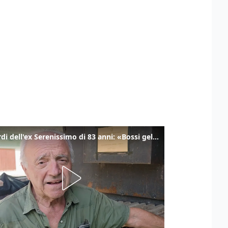
I ricordi dell'ex Serenissimo di 83 anni: «Bossi geloso di noi, in carcere mi cantavano l’inno di San Marco»