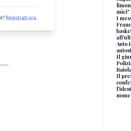
limona
miei"
t?
Registrati ora
.
I mes
Franc
basket
all’ul
Auto 
autos
Il gi
Polizi
Raiola
Il pre
confe
l'iden
nome