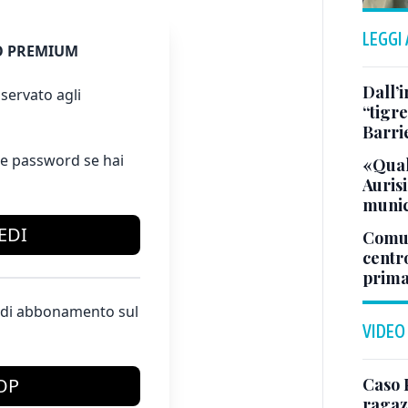
LEGGI
 PREMIUM
Dall’
servato agli
“tigre
Barri
e password se hai
«Qual
Aurisi
munic
EDI
Comuna
centr
prima
te di abbonamento sul
VIDEO
Caso 
OP
ragaz