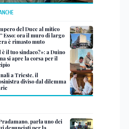
 ANCHE
impero del Duce al mitico
” Esso: ora il muro di largo
era è rimasto muto
 è il tuo sindaco?»: a Duino
na si apre la corsa per il
ipio
li a Trieste, il
osinistra diviso dal dilemma
rie
Pradamano, parla uno dei
zi denunciati per la