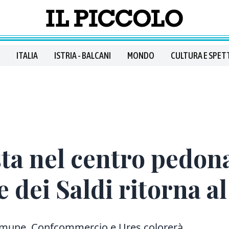
ITALIA
ISTRIA - BALCANI
MONDO
CULTURA E SPET
ta nel centro pedona
e dei Saldi ritorna 
omune, Confcommercio e Ures colorerà