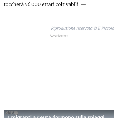
toccherà 56.000 ettari coltivabili. —
Riproduzione riservata © Il Piccolo
I migranti a Ceuta dormono sulla spiaggia: "Vogliamo entrare in Europa"