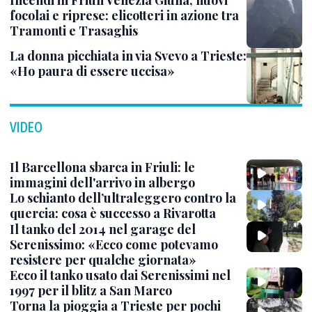
Incendi in Friuli Venezia Giulia, nuovi
focolai e riprese: elicotteri in azione tra
Tramonti e Trasaghis
La donna picchiata in via Svevo a Trieste:
«Ho paura di essere uccisa»
VIDEO
Il Barcellona sbarca in Friuli: le
immagini dell'arrivo in albergo
Lo schianto dell’ultraleggero contro la
quercia: cosa è successo a Rivarotta
Il tanko del 2014 nel garage del
Serenissimo: «Ecco come potevamo
resistere per qualche giornata»
Ecco il tanko usato dai Serenissimi nel
1997 per il blitz a San Marco
Torna la pioggia a Trieste per pochi